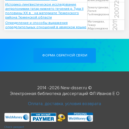
Александровна
Историко-лингвистическое исследование
2007
Замалутдинова,
антропонимии татар нижнего течения р. Тура II
Лилия
половины XX в. : на материале Тюменского
Гыйлемдаровна
района Тюменской области
2011
Магомедова,
Определение и способы выражения
Гажар
определительных отношений в аварском языке
Абдусамадовна
ФОРМА ОБРАТНОЙ СВЯЗИ
2014 -2026 New-disser.ru ©
Электронная библиотека диссертаций ФЛ Иванов Е О
Оплата, доставка, условия возврата
Check passport