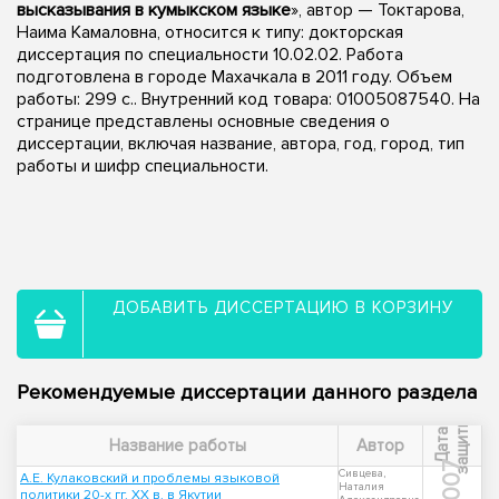
высказывания в кумыкском языке
», автор — Токтарова,
Наима Камаловна, относится к типу: докторская
диссертация по специальности 10.02.02. Работа
подготовлена в городе Махачкала в 2011 году. Объем
работы: 299 с.. Внутренний код товара: 01005087540. На
странице представлены основные сведения о
диссертации, включая название, автора, год, город, тип
работы и шифр специальности.
ДОБАВИТЬ ДИССЕРТАЦИЮ В КОРЗИНУ
Рекомендуемые диссертации данного раздела
ы
Д
а
т
а
з
а
щ
и
т
Название работы
Автор
2007
Сивцева,
А.Е. Кулаковский и проблемы языковой
Наталия
политики 20-х гг. XX в. в Якутии