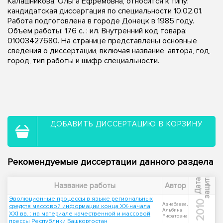
Калашникова, Ольга Ефремовна, относится к типу:
кандидатская диссертация по специальности 10.02.01.
Работа подготовлена в городе Донецк в 1985 году.
Объем работы: 176 c. : ил. Внутренний код товара:
01003427680. На странице представлены основные
сведения о диссертации, включая название, автора, год,
город, тип работы и шифр специальности.
ДОБАВИТЬ ДИССЕРТАЦИЮ В КОРЗИНУ
Рекомендуемые диссертации данного раздела
ы
Д
а
т
а
з
а
щ
и
т
Название работы
Автор
Эволюционные процессы в языке региональных
2010
Азнабаева,
средств массовой информации конца XX-начала
Альбина
XXI вв. : на материале качественной и массовой
Рифатовна
прессы Республики Башкортостан