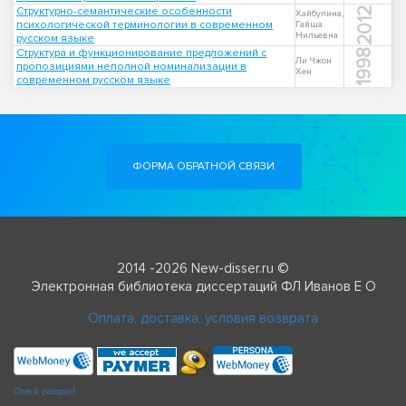
Структурно-семантические особенности
2012
Хайбулина,
психологической терминологии в современном
Гайша
Нильевна
русском языке
Структура и функционирование предложений с
1998
Ли Чжон
пропозициями неполной номинализации в
Хен
современном русском языке
ФОРМА ОБРАТНОЙ СВЯЗИ
2014 -2026 New-disser.ru ©
Электронная библиотека диссертаций ФЛ Иванов Е О
Оплата, доставка, условия возврата
Check passport