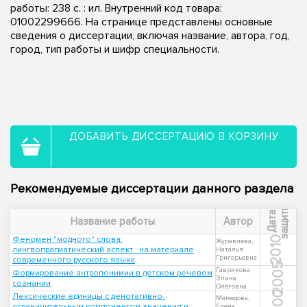
работы: 238 с. : ил. Внутренний код товара:
01002299666. На странице представлены основные
сведения о диссертации, включая название, автора, год,
город, тип работы и шифр специальности.
ДОБАВИТЬ ДИССЕРТАЦИЮ В КОРЗИНУ
Рекомендуемые диссертации данного раздела
ы
Д
а
т
а
з
а
щ
и
т
Название работы
Автор
Феномен "модного" слова:
2010
Журавлёва,
лингвопрагматический аспект : на материале
Наталья
Григорьевна
современного русского языка
2005
Гаврикова,
Формирование антропонимии в детском речевом
Элина
сознании
Олеговна
2000
Лексические единицы с денотативно-
Мамедова,
ограничительным компонентом значения и
Елена