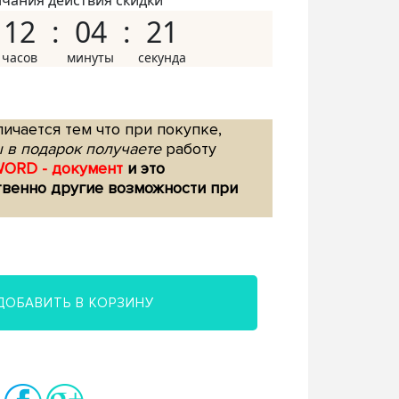
нчания действия скидки
12
04
20
ичается тем что при покупке,
 в подарок получаете
работу
WORD - документ
и это
твенно другие возможности при
ДОБАВИТЬ В КОРЗИНУ