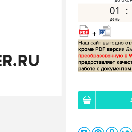
до око
01
+
Наш сайт выгодно отл
кроме PDF версии
Вы
преобразованную в 
предоставляет качес
работе с документом