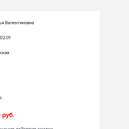
ья Валентиновна
.02.01
ская
с.
 руб.