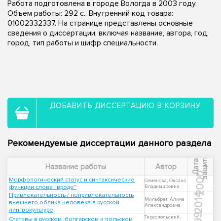
Работа подготовлена в городе Вологда в 2003 году.
Объем работы: 292 с.. Внутренний код товара:
01002332337. На странице представлены основные
сведения о диссертации, включая название, автора, год,
город, тип работы и шифр специальности.
ДОБАВИТЬ ДИССЕРТАЦИЮ В КОРЗИНУ
Рекомендуемые диссертации данного раздела
ы
Д
а
т
а
з
а
щ
и
т
Название работы
Автор
2000
Морфологический статус и синтаксические
Семенова, Оксана
функции слова "вроде"
Владимировна
Привлекательность / непривлекательность
2014
Мильбрет, Алина
внешнего облика человека в русской
Александровна
лингвокультуре
Тираспольский,
Стативы в русском, болгарском и польском