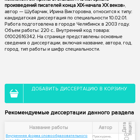
произведений писателей конца XIX-начала XX веков
»,
автор — Шубарчик, Ирина Викторовна, относится к типу:
кандидатская диссертация по специальности 10.02.01.
Работа подготовлена в городе Челябинск в 2003 году.
Объем работы: 220 с.. Внутренний код товара:
01002616342. На странице представлены основные
сведения о диссертации, включая название, автора, год,
город, тип работы и шифр специальности.
ДОБАВИТЬ ДИССЕРТАЦИЮ В КОРЗИНУ
Рекомендуемые диссертации данного раздела
ы
Д
а
т
а
з
а
щ
и
т
Название работы
Автор
Внутренняя форма словообразовательного
Проскурина,