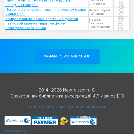
2008
типа "С+-ИН(а)" : на материале русских
Анастасия
Викторовна
народных говоров
2003
История щегольской лексики в русском языке
Иванов, Сергей
XVIII-XX вв.
Леонидович
Концептуальное поле времени в русской
2012
Егорова,
языковой картине мира : на фоне
Анастасия
Владиславовна
новогреческого языка
ФОРМА ОБРАТНОЙ СВЯЗИ
2014 -2026 New-disser.ru ©
Электронная библиотека диссертаций ФЛ Иванов Е О
Оплата, доставка, условия возврата
Check passport