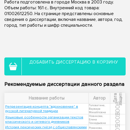
Работа подготовлена в городе Москва в 2003 году.
Объем работы: 161 с.. Внутренний код товара:
01002612250. На странице представлены основные
сведения о диссертации, включая название, автора, год,
город, тип работы и шифр специальности.
ДОБАВИТЬ ДИССЕРТАЦИЮ В КОРЗИНУ
Рекомендуемые диссертации данного раздела
ы
Д
а
т
а
з
а
щ
и
т
Название работы
Автор
2006
Головатина,
Репрезентация концепта "вдохновение" в
Варвара
русской литературной традиции
Михайловна
2005
Новикова,
Языковые особенности организации текстов
Елена
классического и сетевого дневников
Геннадьевна
История лексических гнёзд с общеславянскими
Романова,