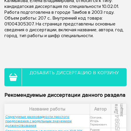
Калмыкова, Елена Владимировна, относится к типу:
кандидатская диссертация по специальности 10.02.01.
Работа подготовлена в городе Тамбов в 2003 году.
Объем работы: 207 с.. Внутренний код товара:
01004305307. На странице представлены основные
сведения о диссертации, включая название, автора, год,
город, тип работы и шифр специальности.
ДОБАВИТЬ ДИССЕРТАЦИЮ В КОРЗИНУ
Рекомендуемые диссертации данного раздела
ы
Д
а
т
а
з
а
щ
и
т
Название работы
Автор
Структурные разновидности простого
1984
Осетров,
предложения с модальным значением
Игорь
Германович
долженствования
Руднев