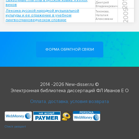
2015
Связочные глаголы в русском языке XVII-XIX
Дмитрий
веков
Владимирович
2009
Лексика русской народной музыкальной
Тихонова,
культуры и ее отражение в учебном
Наталия
Алексеевна
лингвострановедческом словаре
ФОРМА ОБРАТНОЙ СВЯЗИ
2014 -2026 New-disser.ru ©
Электронная библиотека диссертаций ФЛ Иванов Е О
Оплата, доставка, условия возврата
Check passport