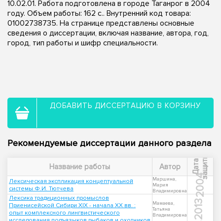
10.02.01. Работа подготовлена в городе Таганрог в 2004
году. Объем работы: 162 с.. Внутренний код товара:
01002738735. На странице представлены основные
сведения о диссертации, включая название, автора, год,
город, тип работы и шифр специальности.
ДОБАВИТЬ ДИССЕРТАЦИЮ В КОРЗИНУ
Рекомендуемые диссертации данного раздела
ы
Д
а
т
а
з
а
щ
и
т
Название работы
Автор
2004
Маршина,
Лексическая экспликация концептуальной
Мария
системы Ф.И. Тютчева
Владимировна
Лексика традиционных промыслов
2013
Мамаева,
Приенисейской Сибири XIX - начала XX вв. :
Татьяна
опыт комплексного лингвистического
Владимировна
исследования подъязыков рыбаков и охотников