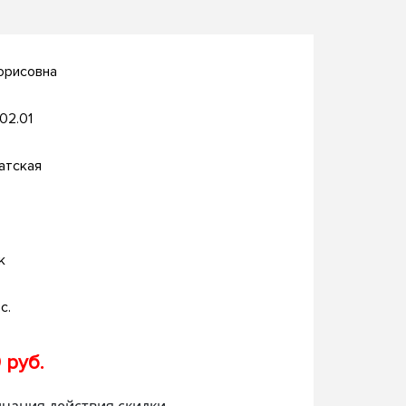
орисовна
.02.01
атская
к
с.
 руб.