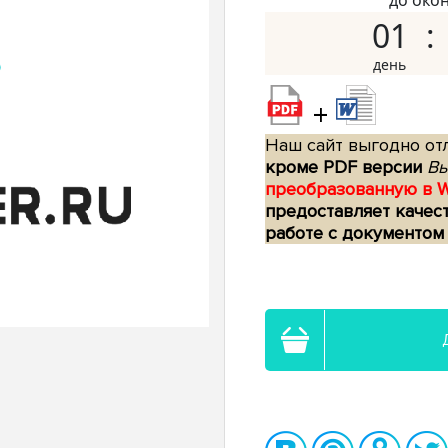
до око
01
+
Наш сайт выгодно отл
кроме PDF версии
Вы
преобразованную в 
предоставляет качес
работе с документом