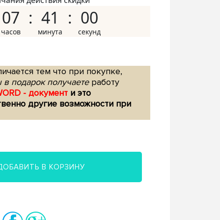
нчания действия скидки
07
40
59
ичается тем что при покупке,
 в подарок получаете
работу
WORD - документ
и это
твенно другие возможности при
ДОБАВИТЬ В КОРЗИНУ