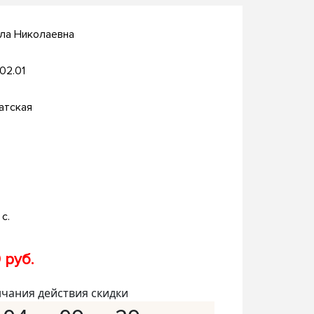
ла Николаевна
.02.01
атская
с.
 руб.
нчания действия скидки