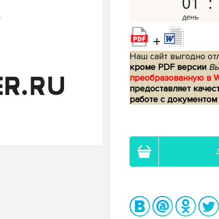
01
+
Наш сайт выгодно отл
кроме PDF версии
Вы
преобразованную в 
предоставляет качес
работе с документом