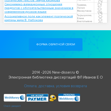
поэтических текстов Тимура Кибирова
Синонимико-вариационные отношения
2012
Гареева,
предлогов с обстоятельственным значением в
Лилия
Махмутовна
современном русском языке
2002
Тырышкина,
Ассоциативное поле как элемент поэтической
Елена
картины мира В. Набокова
Анатольевна
ФОРМА ОБРАТНОЙ СВЯЗИ
2014 -2026 New-disser.ru ©
Электронная библиотека диссертаций ФЛ Иванов Е О
Оплата, доставка, условия возврата
Check passport