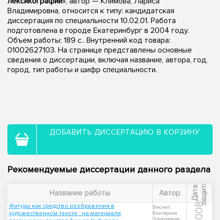
лексикографии
», автор — Климова, Лариса
Владимировна, относится к типу: кандидатская
диссертация по специальности 10.02.01. Работа
подготовлена в городе Екатеринбург в 2004 году.
Объем работы: 189 с.. Внутренний код товара:
01002627103. На странице представлены основные
сведения о диссертации, включая название, автора, год,
город, тип работы и шифр специальности.
ДОБАВИТЬ ДИССЕРТАЦИЮ В КОРЗИНУ
Рекомендуемые диссертации данного раздела
ы
Д
а
т
а
з
а
щ
и
т
Название работы
Автор
2008
Фигуры как средство изображения в
Виснап,
художественном тексте : на материале
Екатерина
Эдуардовна