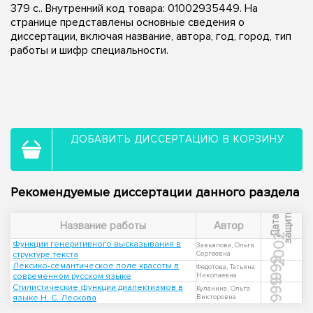
379 с.. Внутренний код товара: 01002935449. На
странице представлены основные сведения о
диссертации, включая название, автора, год, город, тип
работы и шифр специальности.
ДОБАВИТЬ ДИССЕРТАЦИЮ В КОРЗИНУ
Рекомендуемые диссертации данного раздела
ы
Д
а
т
а
з
а
щ
и
т
Название работы
Автор
2002
Функции генеритивного высказывания в
Завьялова, Ольга
структуре текста
Сергеевна
1999
Лексико-семантическое поле красоты в
Федотова, Татьяна
современном русском языке
Николаевна
1999
Стилистические функции диалектизмов в
Куланина, Ольга
языке Н. С. Лескова
Викторовна