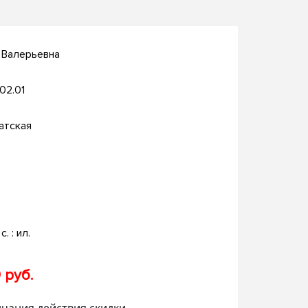
 Валерьевна
.02.01
атская
с. : ил.
 руб.