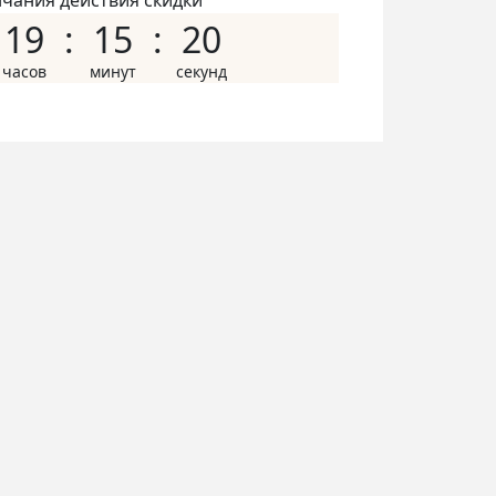
нчания действия скидки
19
15
19
ичается тем что при покупке,
 в подарок получаете
работу
WORD - документ
и это
твенно другие возможности при
ДОБАВИТЬ В КОРЗИНУ