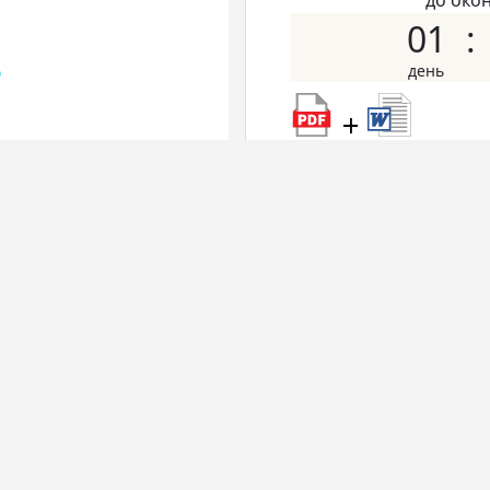
до око
01
+
Наш сайт выгодно отл
кроме PDF версии
Вы
преобразованную в 
предоставляет качес
работе с документом