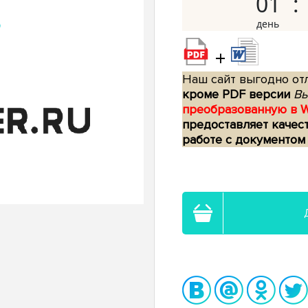
01
+
Наш сайт выгодно отл
кроме PDF версии
Вы
преобразованную в 
предоставляет качес
работе с документом