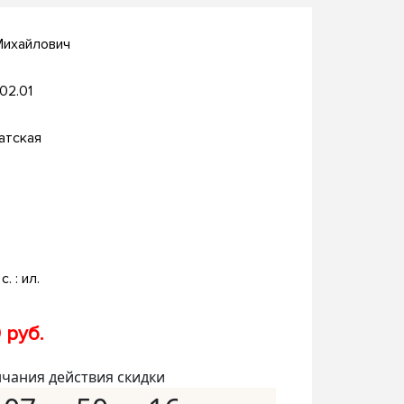
Михайлович
.02.01
атская
с. : ил.
 руб.
нчания действия скидки