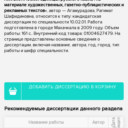
материале художественных, газетно-публицистических и
рекламных текстов
», автор — Агамурадова, Рагимат
Шафидиновна, относится к типу: кандидатская
диссертация по специальности 10.02.01. Работа
подготовлена в городе Махачкала в 2009 году. Объем
работы: 161 с.. Внутренний код товара: 01004627479. На
странице представлены основные сведения о
диссертации, включая название, автора, год, город, тип
работы и шифр специальности.
ДОБАВИТЬ ДИССЕРТАЦИЮ В КОРЗИНУ
Рекомендуемые диссертации данного раздела
ы
Д
а
т
а
з
а
щ
и
т
Название работы
Автор