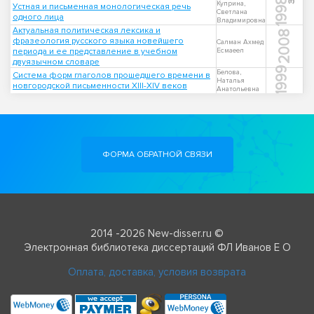
1998
Куприна,
Устная и письменная монологическая речь
Светлана
одного лица
Владимировна
Актуальная политическая лексика и
2008
фразеология русского языка новейшего
Салман Ахмед
периода и ее представление в учебном
Есмаеел
двуязычном словаре
1999
Белова,
Система форм глаголов прошедшего времени в
Наталья
новгородской письменности ХIII-ХIV веков
Анатольевна
ФОРМА ОБРАТНОЙ СВЯЗИ
2014 -2026 New-disser.ru ©
Электронная библиотека диссертаций ФЛ Иванов Е О
Оплата, доставка, условия возврата