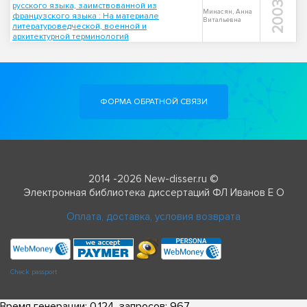
2003
русского языка, заимствованной из
Минасян, Анна
французского языка : На материале
Витальевна
литературоведческой, военной и
архитектурной терминологий
ФОРМА ОБРАТНОЙ СВЯЗИ
2014 -2026 New-disser.ru ©
Электронная библиотека диссертаций ФЛ Иванов Е О
Оплата, доставка, условия возврата
Check passport
Время генерации: 0.124, запросов: 967