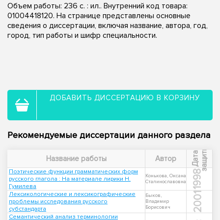
Объем работы: 236 с. : ил.. Внутренний код товара:
01004418120. На странице представлены основные
сведения о диссертации, включая название, автора, год,
город, тип работы и шифр специальности.
ДОБАВИТЬ ДИССЕРТАЦИЮ В КОРЗИНУ
Рекомендуемые диссертации данного раздела
ы
Д
а
т
а
з
а
щ
и
т
Название работы
Автор
Поэтические функции грамматических форм
1998
Конькова, Оксана
русского глагола : На материале лирики Н.
Сталинославовна
Гумилева
Лексикологические и лексикографические
2001
Быков,
проблемы исследования русского
Владимир
Борисович
субстандарта
Семантический анализ терминологии