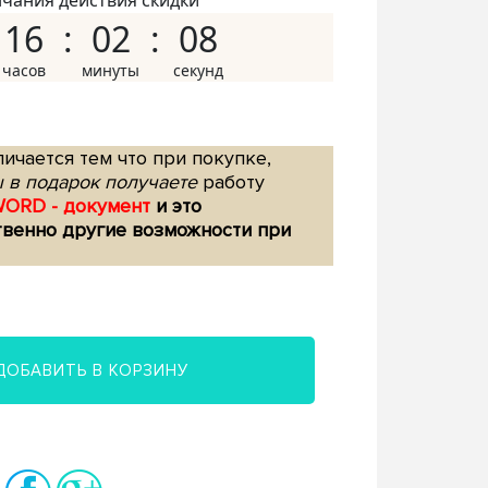
нчания действия скидки
16
02
07
ичается тем что при покупке,
 в подарок получаете
работу
WORD - документ
и это
твенно другие возможности при
ДОБАВИТЬ В КОРЗИНУ