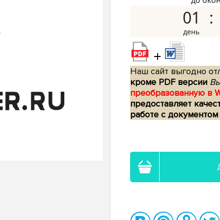
до око
01
+
Наш сайт выгодно отл
кроме PDF версии
Вы
преобразованную в 
предоставляет качес
работе с документом