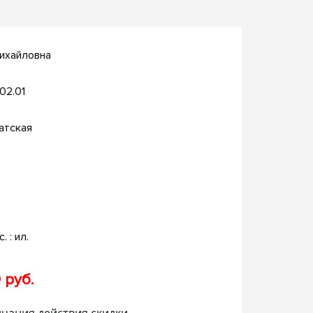
Михайловна
.02.01
атская
. : ил.
 руб.