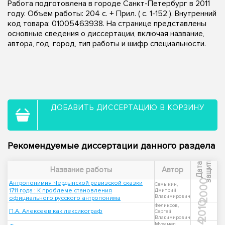
Работа подготовлена в городе Санкт-Петербург в 2011
году. Объем работы: 204 с. + Прил. ( с. 1-152 ). Внутренний
код товара: 01005463938. На странице представлены
основные сведения о диссертации, включая название,
автора, год, город, тип работы и шифр специальности.
ДОБАВИТЬ ДИССЕРТАЦИЮ В КОРЗИНУ
Рекомендуемые диссертации данного раздела
ы
Д
а
т
а
з
а
щ
и
т
Название работы
Автор
2000
Антропонимия Чердынской ревизской сказки
Семыкин,
1711 года : К проблеме становления
Дмитрий
Владимирович
официального русского антропонима
2010
Феликсов,
П.А. Алексеев как лексикограф
Сергей
Владимирович
Мухамед