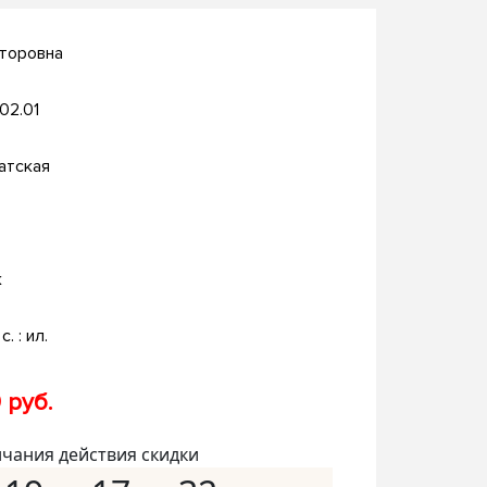
кторовна
.02.01
атская
к
с. : ил.
 руб.
нчания действия скидки