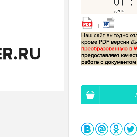
01
+
Наш сайт выгодно отл
кроме PDF версии
Вы
преобразованную в 
предоставляет качес
работе с документом