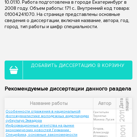
10.01.10. Работа подготовлена в городе Екатеринбург в
2008 году. Объем работы: 171 с.. Внутренний код товара:
01004241070. На странице представлены основные
сведения о диссертации, включая название, автора, год,
город, тип работы и шифр специальности.
ДОБАВИТЬ ДИССЕРТАЦИЮ В КОРЗИНУ
Рекомендуемые диссертации данного раздела
ы
Д
а
т
а
з
а
щ
и
т
Название работы
Автор
Особенности отражения в национальной
2011
Сантильян
фотожурналистике молодежных андеграундах
Трухильо
Моника Лусия
субкультур Эквадора
Информационные агентства на рынке
2001
Егоров,
экономических новостей Германии :
Александр
Специфика, основные закономерности
Игоревич