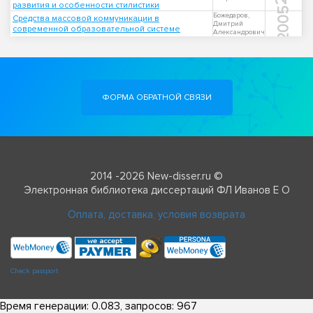
развития и особенности стилистики
2005
Божедаров,
Средства массовой коммуникации в
Дмитрий
современной образовательной системе
Александрович
ФОРМА ОБРАТНОЙ СВЯЗИ
2014 -2026 New-disser.ru ©
Электронная библиотека диссертаций ФЛ Иванов Е О
Оплата, доставка, условия возврата
Check passport
Время генерации: 0.083, запросов: 967