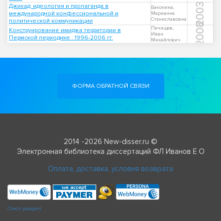
2003
Джихад: идеология и пропаганда в
Баконина,
международной конфессиональной и
Марианна
Станиславовна
политической коммуникации
2008
Печищев,
Конструирование имиджа территории в
Иван
Пермской периодике : 1996-2006 гг.
Михайлович
ФОРМА ОБРАТНОЙ СВЯЗИ
2014 -2026 New-disser.ru ©
Электронная библиотека диссертаций ФЛ Иванов Е О
Оплата, доставка, условия возврата
Check passport