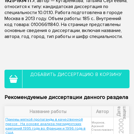
1925-1934 гг.
», автор — Кутаренкова, Татьяна Сергеевна,
относится к типу: кандидатская диссертация по
специальности 10.01.10. Работа подготовлена в городе
Москва в 2013 году. Объем работы: 185 с.. Внутренний
код товара: 01006611840. На странице представлены
основные сведения о диссертации, включая название,
автора, год, город, тип работы и шифр специальности.
ДОБАВИТЬ ДИССЕРТАЦИЮ В КОРЗИНУ
Рекомендуемые диссертации данного раздела
ы
Д
а
т
а
з
а
щ
и
т
Название работы
Автор
Приемы мягкой пропаганды в качественной
2000
Миронов,
прессе : На основе анализа президентских
Арсений
кампаний 1995 года во Франции и 1996 года в
Станиславович
США