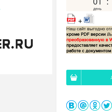
01
+
Наш сайт выгодно отл
кроме PDF версии
Вы
преобразованную в 
предоставляет качес
работе с документом