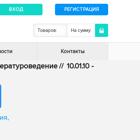
ВХОД
РЕГИСТРАЦИЯ
Товаров:
На сумму:
ости
Контакты
итературоведение
//
10.01.10 -
ия,