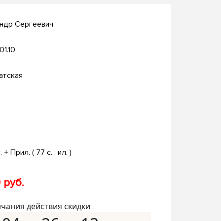
андр Сергеевич
01.10
атская
. + Прил. ( 77 с. : ил. )
 руб.
нчания действия скидки