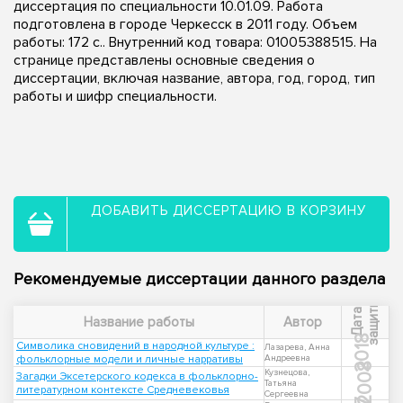
диссертация по специальности 10.01.09. Работа
подготовлена в городе Черкесск в 2011 году. Объем
работы: 172 с.. Внутренний код товара: 01005388515. На
странице представлены основные сведения о
диссертации, включая название, автора, год, город, тип
работы и шифр специальности.
ДОБАВИТЬ ДИССЕРТАЦИЮ В КОРЗИНУ
Рекомендуемые диссертации данного раздела
ы
Д
а
т
а
з
а
щ
и
т
Название работы
Автор
2018
Символика сновидений в народной культуре :
Лазарева, Анна
фольклорные модели и личные нарративы
Андреевна
2008
Кузнецова,
Загадки Эксетерского кодекса в фольклорно-
Татьяна
литературном контексте Средневековья
Сергеевна