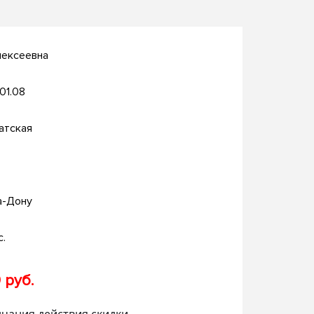
лексеевна
.01.08
атская
а-Дону
с.
 руб.