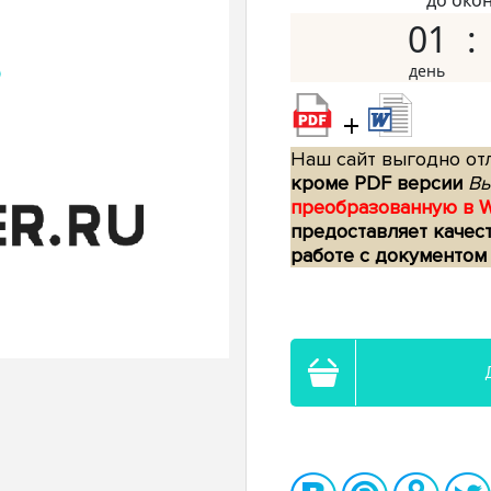
до око
01
+
Наш сайт выгодно отл
кроме PDF версии
Вы
преобразованную в 
предоставляет качес
работе с документом