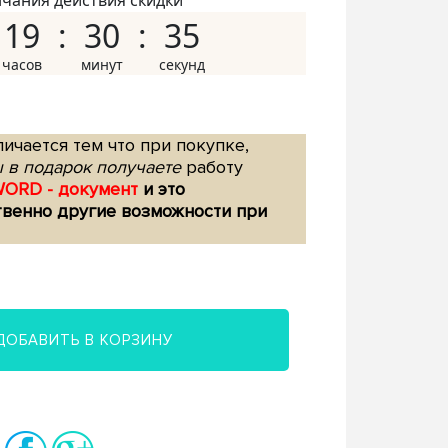
нчания действия скидки
19
30
34
ичается тем что при покупке,
 в подарок получаете
работу
WORD - документ
и это
твенно другие возможности при
ДОБАВИТЬ В КОРЗИНУ