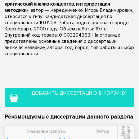
критический анализ концептов, интерпретация
методики
», автор — Чередниченко, Игорь Владимирович,
относится к типу: кандидатская диссертация по
специальности 10.01.08. Работа подготовлена в городе
Краснодар в 2000 году. Объем работы: 197 с..
Внутренний код товара: 01003294363. На странице
представлены основные сведения о диссертации,
включая название, автора, год, город, тип работы и шифр
специальности.
ДОБАВИТЬ ДИССЕРТАЦИЮ В КОРЗИНУ
Рекомендуемые диссертации данного раздела
ы
Д
а
т
а
з
а
щ
и
т
Название работы
Автор