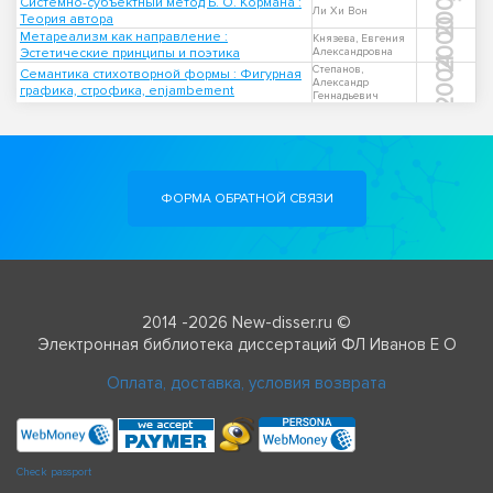
2000
Системно-субъектный метод Б. О. Кормана :
Ли Хи Вон
Теория автора
2000
Метареализм как направление :
Князева, Евгения
Эстетические принципы и поэтика
Александровна
2004
Степанов,
Семантика стихотворной формы : Фигурная
Александр
графика, строфика, enjambement
Геннадьевич
ФОРМА ОБРАТНОЙ СВЯЗИ
2014 -2026 New-disser.ru ©
Электронная библиотека диссертаций ФЛ Иванов Е О
Оплата, доставка, условия возврата
Check passport