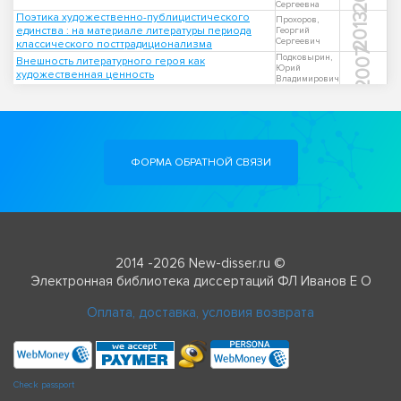
Сергеевна
Поэтика художественно-публицистического
2013
Прохоров,
единства : на материале литературы периода
Георгий
Сергеевич
классического посттрадиционализма
2007
Подковырин,
Внешность литературного героя как
Юрий
художественная ценность
Владимирович
ФОРМА ОБРАТНОЙ СВЯЗИ
2014 -2026 New-disser.ru ©
Электронная библиотека диссертаций ФЛ Иванов Е О
Оплата, доставка, условия возврата
Check passport