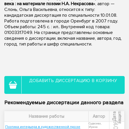
века : на материале поэзии Н.А. Некрасова
», автор —
Слонь, Ольга Васильевна, относится к типу:
кандидатская диссертация по специальности 10.01.08.
Работа подготовлена в городе Оренбург в 2007 году.
Объем работы: 245 с. : ил.. Внутренний код товара:
01003317049. На странице представлены основные
сведения о диссертации, включая название, автора, год,
город, тип работы и шифр специальности.
ДОБАВИТЬ ДИССЕРТАЦИЮ В КОРЗИНУ
Рекомендуемые диссертации данного раздела
ы
Д
а
т
а
з
а
щ
и
т
Название работы
Автор
2016
Судосева,
Поэтика интерьера в художественной прозе
Ирина