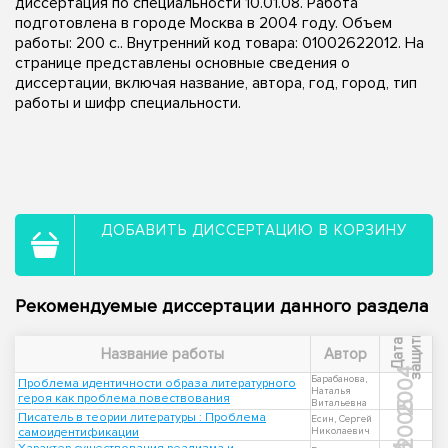
диссертация по специальности 10.01.08. Работа
подготовлена в городе Москва в 2004 году. Объем
работы: 200 с.. Внутренний код товара: 01002622012. На
странице представлены основные сведения о
диссертации, включая название, автора, год, город, тип
работы и шифр специальности.
ДОБАВИТЬ ДИССЕРТАЦИЮ В КОРЗИНУ
Рекомендуемые диссертации данного раздела
ы
Д
а
т
а
з
а
щ
и
т
Название работы
Автор
2004
Барабанова,
Проблема идентичности образа литературного
Наталья
героя как проблема повествования
Витальевна
2005
Писатель в теории литературы : Проблема
Есин, Сергей
самоидентификации
Николаевич