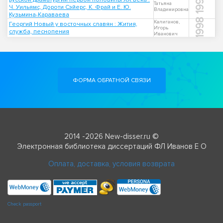
1998
Татьяна
Ч. Уильямс, Дороти Сэйерс, К. Фрай и Е. Ю.
Владимировна
Кузьмина-Караваева
1998
Калиганов,
Георгий Новый у восточных славян : Жития,
Игорь
служба, песнопения
Иванович
ФОРМА ОБРАТНОЙ СВЯЗИ
2014 -2026 New-disser.ru ©
Электронная библиотека диссертаций ФЛ Иванов Е О
Оплата, доставка, условия возврата
Check passport