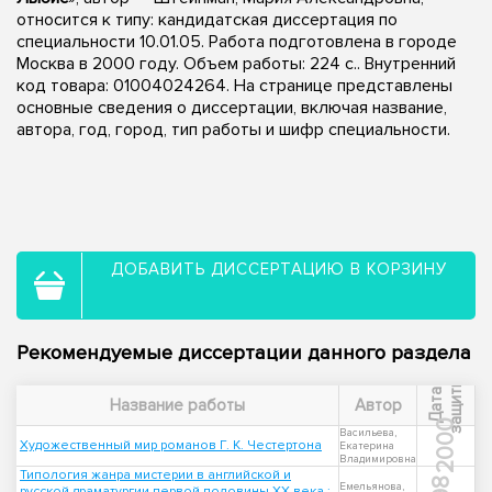
относится к типу: кандидатская диссертация по
специальности 10.01.05. Работа подготовлена в городе
Москва в 2000 году. Объем работы: 224 с.. Внутренний
код товара: 01004024264. На странице представлены
основные сведения о диссертации, включая название,
автора, год, город, тип работы и шифр специальности.
ДОБАВИТЬ ДИССЕРТАЦИЮ В КОРЗИНУ
Рекомендуемые диссертации данного раздела
ы
Д
а
т
а
з
а
щ
и
т
Название работы
Автор
2000
Васильева,
Художественный мир романов Г. К. Честертона
Екатерина
Владимировна
Типология жанра мистерии в английской и
Емельянова,
русской драматургии первой половины ХХ века :