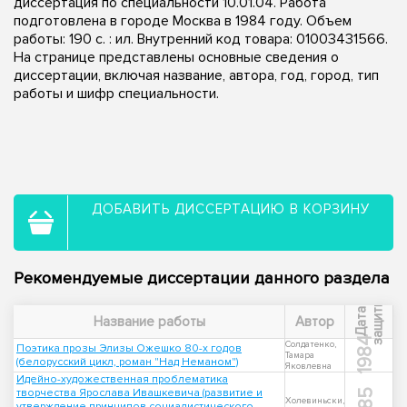
диссертация по специальности 10.01.04. Работа
подготовлена в городе Москва в 1984 году. Объем
работы: 190 c. : ил. Внутренний код товара: 01003431566.
На странице представлены основные сведения о
диссертации, включая название, автора, год, город, тип
работы и шифр специальности.
ДОБАВИТЬ ДИССЕРТАЦИЮ В КОРЗИНУ
Рекомендуемые диссертации данного раздела
ы
Д
а
т
а
з
а
щ
и
т
Название работы
Автор
1984
Солдатенко,
Поэтика прозы Элизы Ожешко 80-х годов
Тамара
(белорусский цикл, роман "Над Неманом")
Яковлевна
Идейно-художественная проблематика
творчества Ярослава Ивашкевича (развитие и
1985
Холевиньски,
утверждение принципов социалистического