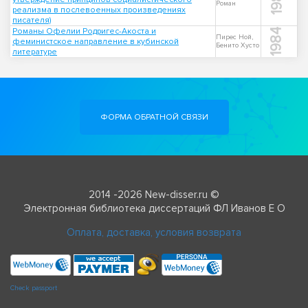
Роман
реализма в послевоенных произведениях
писателя)
Романы Офелии Родригес-Акоста и
1984
Пирес Ной,
феминистское направление в кубинской
Бенито Хусто
литературе
ФОРМА ОБРАТНОЙ СВЯЗИ
2014 -2026 New-disser.ru ©
Электронная библиотека диссертаций ФЛ Иванов Е О
Оплата, доставка, условия возврата
Check passport