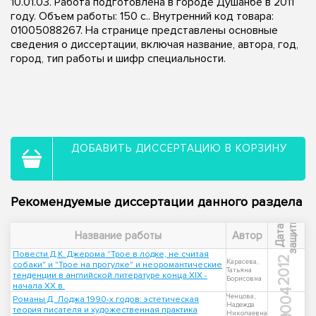
10.01.03. Работа подготовлена в городе Душанбе в 2011
году. Объем работы: 150 с.. Внутренний код товара:
01005088267. На странице представлены основные
сведения о диссертации, включая название, автора, год,
город, тип работы и шифр специальности.
ДОБАВИТЬ ДИССЕРТАЦИЮ В КОРЗИНУ
Рекомендуемые диссертации данного раздела
ы
Д
а
т
а
з
а
щ
и
т
Название работы
Автор
Повести Д.К. Джерома "Трое в лодке, не считая
2012
Карасева,
собаки" и "Трое на прогулке" и неоромантические
Татьяна
тенденции в английской литературе конца XIX -
Борисовна
начала XX в.
2004
Ченцова,
Романы Д. Лоджа 1990-х годов: эстетическая
Надежда
теория писателя и художественная практика
Николаевна