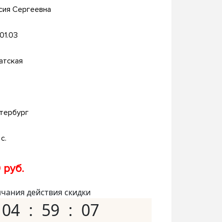
сия Сергеевна
.01.03
атская
тербург
с.
 руб.
нчания действия скидки
04
59
06