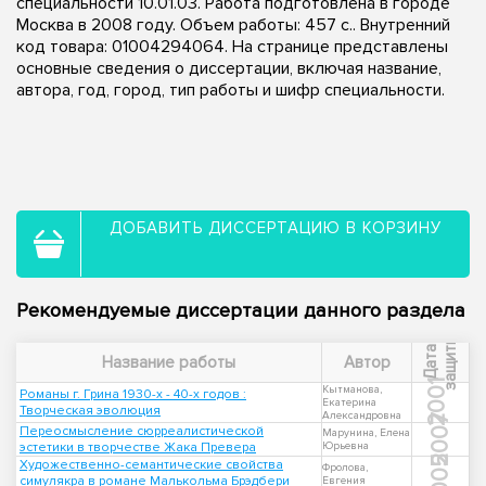
специальности 10.01.03. Работа подготовлена в городе
Москва в 2008 году. Объем работы: 457 с.. Внутренний
код товара: 01004294064. На странице представлены
основные сведения о диссертации, включая название,
автора, год, город, тип работы и шифр специальности.
ДОБАВИТЬ ДИССЕРТАЦИЮ В КОРЗИНУ
Рекомендуемые диссертации данного раздела
ы
Д
а
т
а
з
а
щ
и
т
Название работы
Автор
2001
Кытманова,
Романы г. Грина 1930-х - 40-х годов :
Екатерина
Творческая эволюция
Александровна
2007
Переосмысление сюрреалистической
Марунина, Елена
эстетики в творчестве Жака Превера
Юрьевна
2005
Художественно-семантические свойства
Фролова,
симулякра в романе Малькольма Брэдбери
Евгения