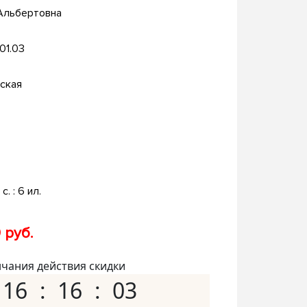
 Альбертовна
.01.03
ская
с. : 6 ил.
 руб.
нчания действия скидки
16
16
02