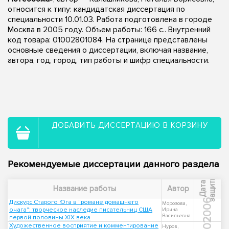
относится к типу: кандидатская диссертация по
специальности 10.01.03. Работа подготовлена в городе
Москва в 2005 году. Объем работы: 166 с.. Внутренний
код товара: 01002801084. На странице представлены
основные сведения о диссертации, включая название,
автора, год, город, тип работы и шифр специальности.
ДОБАВИТЬ ДИССЕРТАЦИЮ В КОРЗИНУ
Рекомендуемые диссертации данного раздела
ы
Д
а
т
а
з
а
щ
и
т
Название работы
Автор
2006
Дискурс Старого Юга в "романе домашнего
Морозова,
очага": творческое наследие писательниц США
Ирина
Васильевна
первой половины XIX века
Художественное восприятие и комментирование
Нуров,