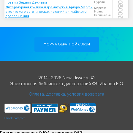
2002
поэзии Бедила Дехлави
Нурали
2009
Литературная критика и драматургия Артура Мэрфи
Маркова,
в контексте эстетических исканий английского
Ирина
Васильевна
просвещения
ФОРМА ОБРАТНОЙ СВЯЗИ
2014 -2026 New-disser.ru ©
Электронная библиотека диссертаций ФЛ Иванов Е О
Оплата, доставка, условия возврата
Check passport