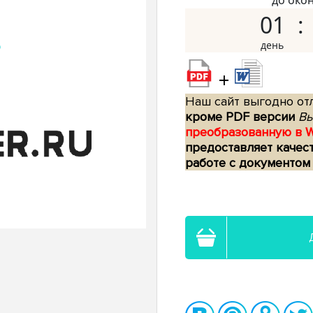
до око
01
+
Наш сайт выгодно отл
кроме PDF версии
Вы
преобразованную в 
предоставляет качес
работе с документом