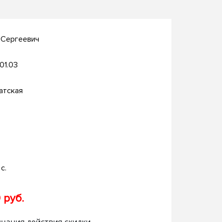
 Сергеевич
.01.03
атская
с.
 руб.