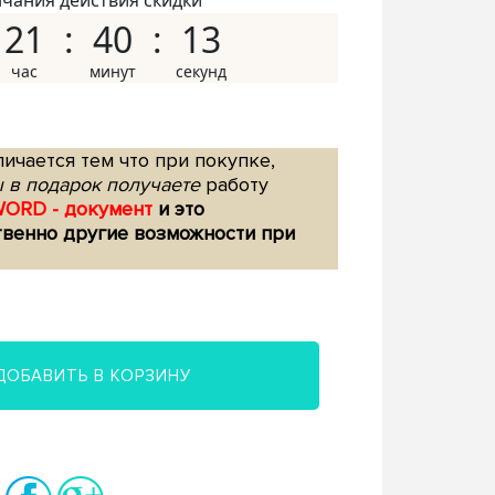
нчания действия скидки
21
40
12
ичается тем что при покупке,
 в подарок получаете
работу
WORD - документ
и это
твенно другие возможности при
ДОБАВИТЬ В КОРЗИНУ