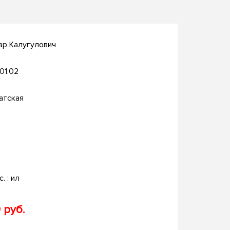
ар Калугулович
.01.02
атская
c. : ил
 руб.