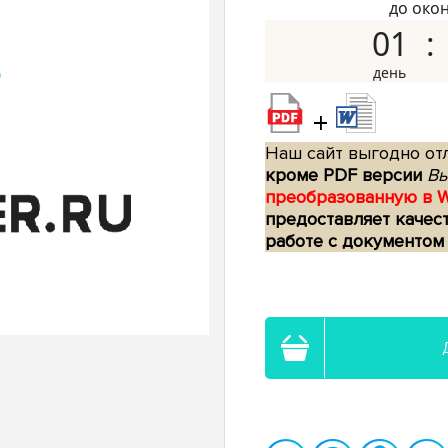
до око
01
+
Наш сайт выгодно отл
кроме PDF версии
Вы
преобразованную в 
предоставляет качес
работе с документом