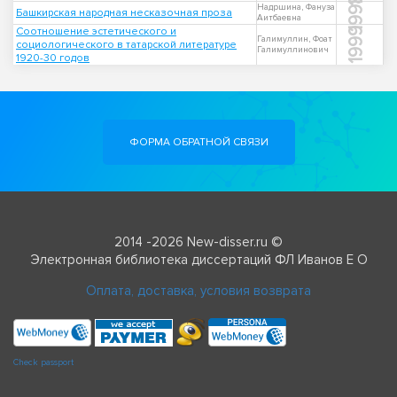
1998
Надршина, Фануза
Башкирская народная несказочная проза
Аитбаевна
Соотношение эстетического и
1999
Галимуллин, Фоат
социологического в татарской литературе
Галимуллинович
1920-30 годов
ФОРМА ОБРАТНОЙ СВЯЗИ
2014 -2026 New-disser.ru ©
Электронная библиотека диссертаций ФЛ Иванов Е О
Оплата, доставка, условия возврата
Check passport