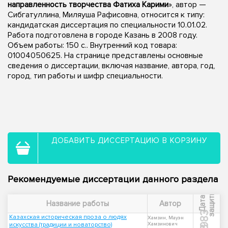
направленность творчества Фатиха Карими
», автор —
Сибгатуллина, Миляуша Рафисовна, относится к типу:
кандидатская диссертация по специальности 10.01.02.
Работа подготовлена в городе Казань в 2008 году.
Объем работы: 150 с.. Внутренний код товара:
01004050625. На странице представлены основные
сведения о диссертации, включая название, автора, год,
город, тип работы и шифр специальности.
ДОБАВИТЬ ДИССЕРТАЦИЮ В КОРЗИНУ
Рекомендуемые диссертации данного раздела
ы
Д
а
т
а
з
а
щ
и
т
Название работы
Автор
1983
Казахская историческая проза о людях
Хамзин, Мауэн
искусства (традиции и новаторство)
Хамзинович