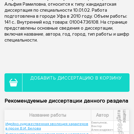
Альфия Рамиловна, относится к типу: кандидатская
диссертация по специальности 10.01.02. Работа
подготовлена в городе Уфа в 2010 году. Объем работы:
141 с.. Внутренний код товара: 01004736108. На странице
представлены основные сведения о диссертации,
включая название, автора, год, город, тип работы и шифр
специальности.
ДОБАВИТЬ ДИССЕРТАЦИЮ В КОРЗИНУ
Рекомендуемые диссертации данного раздела
ы
Д
а
т
а
з
а
щ
и
т
Название работы
Автор
1984
Емельянов,
Идейно-художественная эволюция характеров
Виктор
в прозе В.И. Белова
Александрович