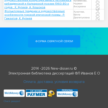
2009
Художественная концепция мира и человека в
Калабекова,
кабардинской и балкарской поэзии 1960-80-х
Нуржан
Ансаровна
годов : К. Кулиев, А. Кешоков
2004
Фольклорные традиции и художественные
Хунагова,
особенности горской эпической поэмы : Р.
Белла
Давлетуковна
Гамзатов, К. Кулиев
ФОРМА ОБРАТНОЙ СВЯЗИ
2014 -2026 New-disser.ru ©
Электронная библиотека диссертаций ФЛ Иванов Е О
Оплата, доставка, условия возврата
Check passport