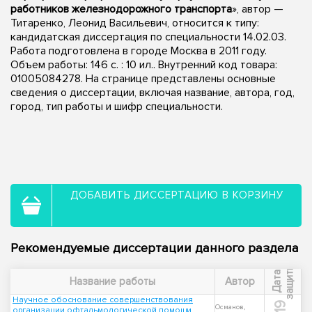
работников железнодорожного транспорта
», автор —
Титаренко, Леонид Васильевич, относится к типу:
кандидатская диссертация по специальности 14.02.03.
Работа подготовлена в городе Москва в 2011 году.
Объем работы: 146 с. : 10 ил.. Внутренний код товара:
01005084278. На странице представлены основные
сведения о диссертации, включая название, автора, год,
город, тип работы и шифр специальности.
ДОБАВИТЬ ДИССЕРТАЦИЮ В КОРЗИНУ
Рекомендуемые диссертации данного раздела
ы
Д
а
т
а
з
а
щ
и
т
Название работы
Автор
Научное обоснование совершенствования
Османов,
организации офтальмологической помощи