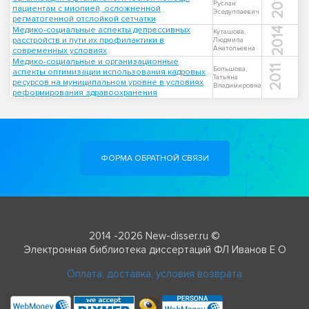
2019
Руслан
пациентам с миопией, осложненной
Эседуллаевич
регматогенной отслойкой сетчатки
Медико-социальные аспекты депрессивных
2014
Куташова,
расстройств и пути их профилактики в
Людмила
Анатольевна
современных условиях
Медико-социальные и организационные
2011
Большова,
аспекты оптимизации использования кадровых
Татьяна
ресурсов на муниципальном уровне в условиях
Владимировна
реформирования здравоохранения
ФОРМА ОБРАТНОЙ СВЯЗИ
2014 -2026 New-disser.ru ©
Электронная библиотека диссертаций ФЛ Иванов Е О
Оплата, доставка, условия возврата