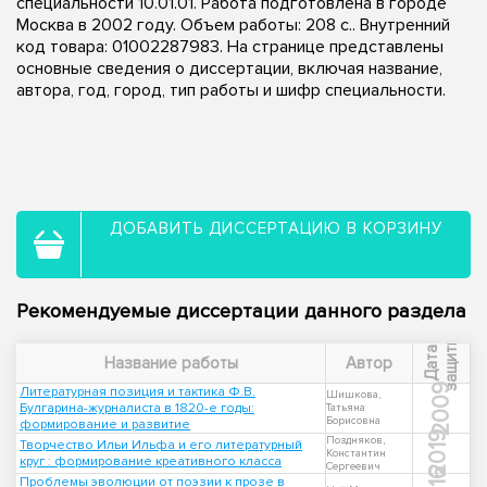
специальности 10.01.01. Работа подготовлена в городе
Москва в 2002 году. Объем работы: 208 с.. Внутренний
код товара: 01002287983. На странице представлены
основные сведения о диссертации, включая название,
автора, год, город, тип работы и шифр специальности.
ДОБАВИТЬ ДИССЕРТАЦИЮ В КОРЗИНУ
Рекомендуемые диссертации данного раздела
ы
Д
а
т
а
з
а
щ
и
т
Название работы
Автор
2009
Литературная позиция и тактика Ф.В.
Шишкова,
Булгарина-журналиста в 1820-е годы:
Татьяна
Борисовна
формирование и развитие
2019
Поздняков,
Творчество Ильи Ильфа и его литературный
Константин
круг : формирование креативного класса
Сергеевич
Проблемы эволюции от поэзии к прозе в