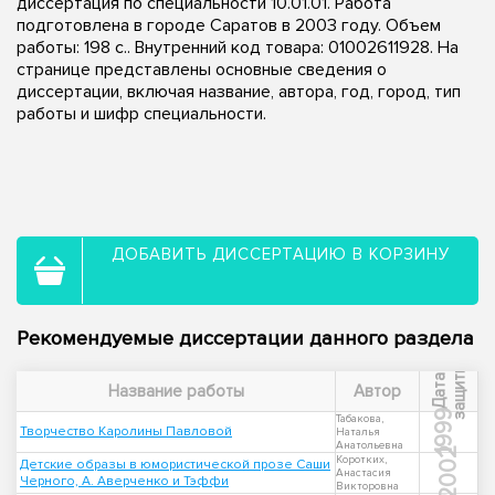
диссертация по специальности 10.01.01. Работа
подготовлена в городе Саратов в 2003 году. Объем
работы: 198 с.. Внутренний код товара: 01002611928. На
странице представлены основные сведения о
диссертации, включая название, автора, год, город, тип
работы и шифр специальности.
ДОБАВИТЬ ДИССЕРТАЦИЮ В КОРЗИНУ
Рекомендуемые диссертации данного раздела
ы
Д
а
т
а
з
а
щ
и
т
Название работы
Автор
1999
Табакова,
Творчество Каролины Павловой
Наталья
Анатольевна
2002
Коротких,
Детские образы в юмористической прозе Саши
Анастасия
Черного, А. Аверченко и Тэффи
Викторовна