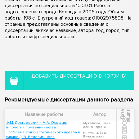
диссертация по специальности 10.01.01. Работа
подготовлена в городе Вологда в 2006 году. Объем
работы: 198 с.. Внутренний код товара: 01002975898. На
странице представлены основные сведения о
диссертации, включая название, автора, год, город, тип
работы и шифр специальности.
ДОБАВИТЬ ДИССЕРТАЦИЮ В КОРЗИНУ
Рекомендуемые диссертации данного раздела
ы
Д
а
т
а
з
а
щ
и
т
Название работы
Автор
2008
Ф.М. Достоевский и М.А. Осоргин:
Мужайлова, Елена
типология почвенничества
Александровна
2003
Проблема этико-эстетического идеала в
Никулина, Вера
лирике Д. В. Веневитинова
Вячеславовна