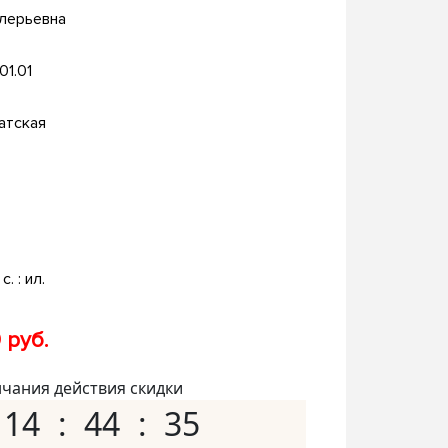
алерьевна
.01.01
атская
с. : ил.
 руб.
нчания действия скидки
14
44
34