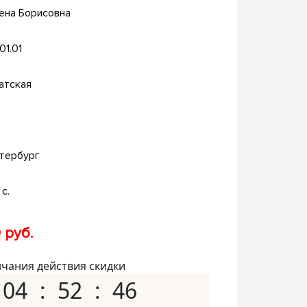
ена Борисовна
.01.01
атская
тербург
с.
 руб.
нчания действия скидки
04
52
45