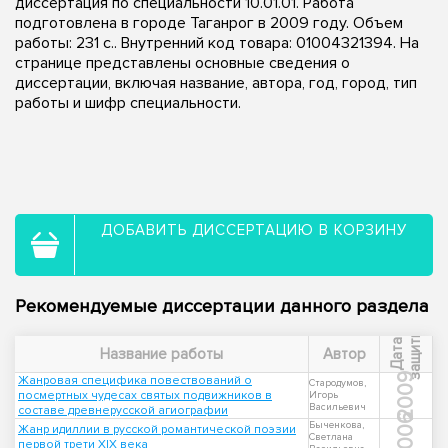
диссертация по специальности 10.01.01. Работа
подготовлена в городе Таганрог в 2009 году. Объем
работы: 231 с.. Внутренний код товара: 01004321394. На
странице представлены основные сведения о
диссертации, включая название, автора, год, город, тип
работы и шифр специальности.
ДОБАВИТЬ ДИССЕРТАЦИЮ В КОРЗИНУ
Рекомендуемые диссертации данного раздела
ы
Д
а
т
а
з
а
щ
и
т
Название работы
Автор
2009
Жанровая специфика повествований о
Стародумов,
посмертных чудесах святых подвижников в
Игорь
Васильевич
составе древнерусской агиографии
2006
Быченкова,
Жанр идиллии в русской романтической поэзии
Светлана
первой трети XIX века