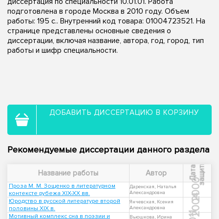
диссертация по специальности 10.01.01. Работа
подготовлена в городе Москва в 2010 году. Объем
работы: 195 с.. Внутренний код товара: 01004723521. На
странице представлены основные сведения о
диссертации, включая название, автора, год, город, тип
работы и шифр специальности.
ДОБАВИТЬ ДИССЕРТАЦИЮ В КОРЗИНУ
Рекомендуемые диссертации данного раздела
ы
Д
а
т
а
з
а
щ
и
т
Название работы
Автор
2000
Проза М. М. Зощенко в литературном
Даренская, Наталья
контексте рубежа XIX-XX вв.
Александровна
2004
Юродство в русской литературе второй
Янчевская, Ксения
половины XIX в.
Александровна
Мотивный комплекс сна в поэзии и
Вьюшкова, Ирина