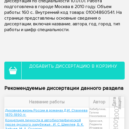
диссертация по специальности 10.01.01. Работа
подготовлена в городе Москва в 2010 году. Объем
работы: 160 с.. Внутренний код товара: 01004860541. На
странице представлены основные сведения о
диссертации, включая название, автора, год, город, тип
работы и шифр специальности.
ДОБАВИТЬ ДИССЕРТАЦИЮ В КОРЗИНУ
Рекомендуемые диссертации данного раздела
ы
Д
а
т
а
з
а
щ
и
т
Название работы
Автор
2007
Хабибулина,
Духовная жизнь России в романах Д.И. Стахеева
Галина
1870-1890 гг.
Николаевна
Концепция личности в автобиографической
2001
Бронская,
прозе русского зарубежья : И. С. Шмелев, Б. К.
Людмила
Игоревна
Зайцев, М. А. Осоргин