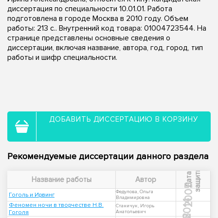
диссертация по специальности 10.01.01. Работа
подготовлена в городе Москва в 2010 году. Объем
работы: 213 с.. Внутренний код товара: 01004723544. На
странице представлены основные сведения о
диссертации, включая название, автора, год, город, тип
работы и шифр специальности.
ДОБАВИТЬ ДИССЕРТАЦИЮ В КОРЗИНУ
Рекомендуемые диссертации данного раздела
ы
Д
а
т
а
з
а
щ
и
т
Название работы
Автор
2005
Федулова, Ольга
Гоголь и Ирвинг
Владимировна
2014
Феномен ночи в творчестве Н.В.
Станичук, Игорь
Гоголя
Анатольевич