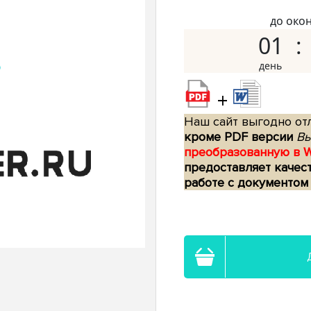
до око
01
+
Наш сайт выгодно отл
кроме PDF версии
Вы
преобразованную в 
предоставляет качес
работе с документом