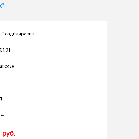
х"
й Владимирович
.01.01
атская
д
с.
 руб.