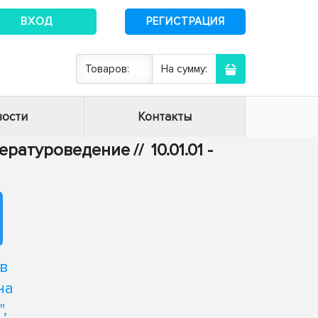
ВХОД
РЕГИСТРАЦИЯ
Товаров:
На сумму:
ости
Контакты
итературоведение
//
10.01.01 -
в
на
,